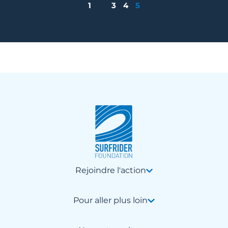
1
…
3
4
5
Rejoindre l'action
Pour aller plus loin