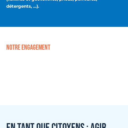
détergents, …).
notre engagement
SURFRIDER MÈNE UN COMBAT QUOTIDIEN
POUR STOPPER LA POLLUTION DE
L’OCÉAN PAR LES GRANULÉS PLASTIQUES
INDUSTRIELS, EN CIBLANT LA SOURCE DU
PROBLÈME.