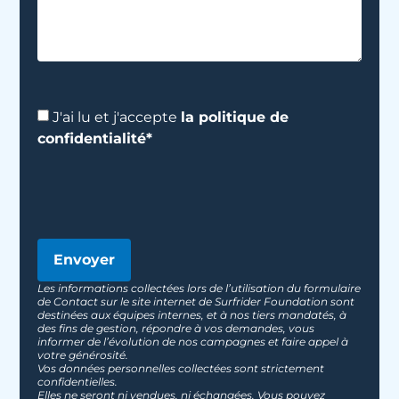
J'ai lu et j'accepte
la politique de
confidentialité*
Envoyer
Les informations collectées lors de l’utilisation du formulaire
de Contact sur le site internet de Surfrider Foundation sont
destinées aux équipes internes, et à nos tiers mandatés, à
des fins de gestion, répondre à vos demandes, vous
informer de l’évolution de nos campagnes et faire appel à
votre générosité.
Vos données personnelles collectées sont strictement
confidentielles.
Elles ne seront ni vendues, ni échangées. Vous pouvez