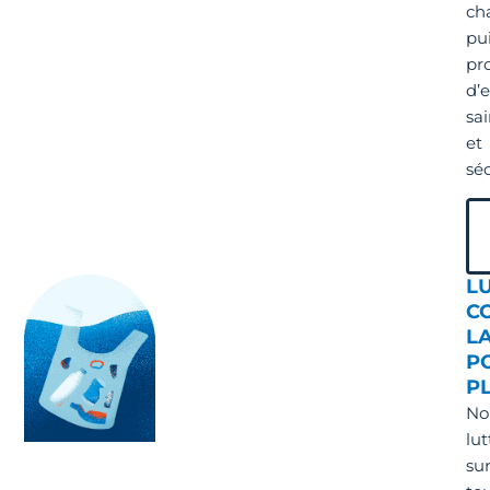
ch
pu
pro
d’
sa
et
séc
L
C
L
P
P
No
lut
su