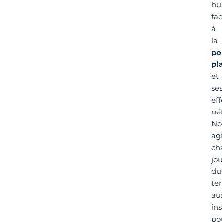
hu
fa
à
la
po
pl
et
se
eff
néf
No
ag
ch
jou
du
ter
au
ins
po