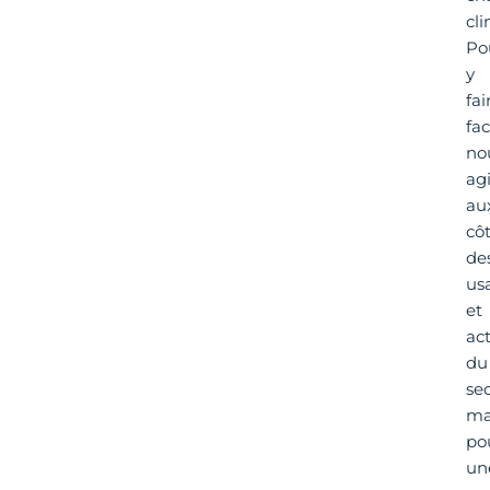
cl
Po
y
fai
fac
no
ag
au
cô
de
us
et
ac
du
se
ma
po
un