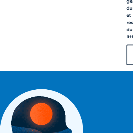
ge
du
et
re
du
lit