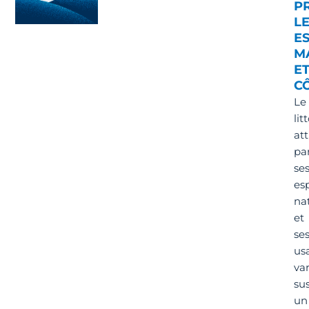
P
L
E
M
E
C
Le
litt
att
pa
se
es
na
et
se
us
var
sus
un