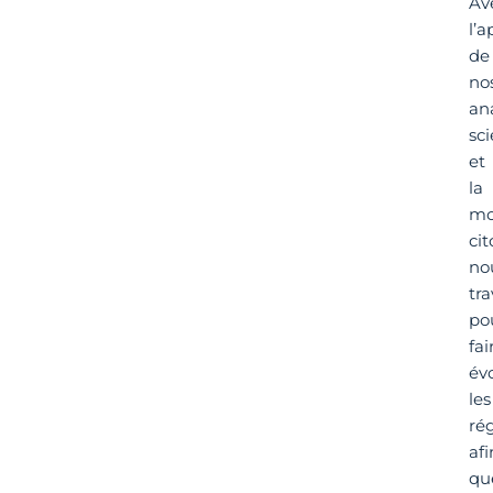
Av
l’a
de
no
an
sci
et
la
mo
ci
no
tra
po
fai
év
les
ré
afi
qu