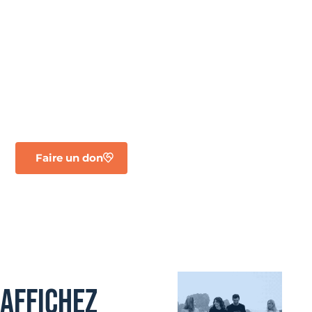
contribution aide à protéger l’Océan et à faire avancer
nos missions.
VOTRE DÉDUCTION FISCALE
Votre don vous permet de bénéficier d’un avantage
fiscal :
66 % du montant de votre don peut être déduit de
votre impôt sur le revenu
.
Ainsi, un don de 100 € ne vous coûte en réalité que 34
€.
Faire un don
AFFICHEZ