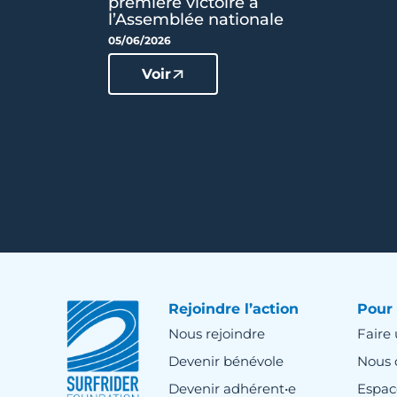
première victoire à
l’Assemblée nationale
05/06/2026
Voir
Rejoindre l’action
Pour 
Nous rejoindre
Faire
Devenir bénévole
Nous 
Devenir adhérent•e
Espac