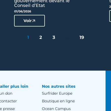
gouvernement devant le
Conseil d’Etat
2
01/06/2026
Voir
1
2
3
…
19
aller plus loin
Nos autres sites
 un don
Surfrider Europe
contacter
Boutique en ligne
e presse
Ocean Campus