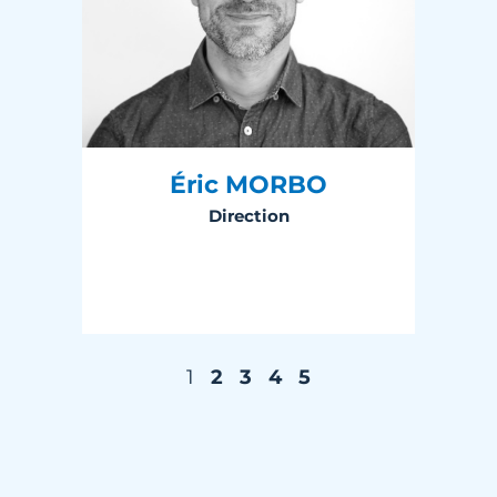
Éric MORBO
Direction
1
2
3
4
5