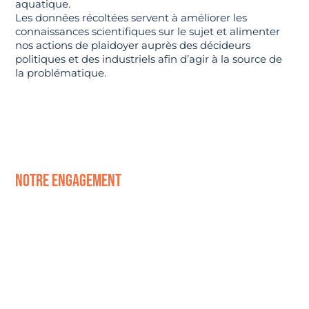
aquatique.
Les données récoltées servent à améliorer les
connaissances scientifiques sur le sujet et alimenter
nos actions de plaidoyer auprès des décideurs
politiques et des industriels afin d’agir à la source de
la problématique.
notre engagement
L’ENGAGEMENT CITOYEN, À TRAVERS LA
COLLECTE DE DONNÉES, EST UN
VÉRITABLE MOTEUR DE LA PROTECTION
DE L’OCÉAN. IL NOUS PERMET D’AVOIR
UNE VISION DE CE QU’IL SE PASSE
RÉELLEMENT SUR LE TERRAIN. CES
INFORMATIONS SONT PRÉCIEUSES POUR
AGIR CONTRE LES SOURCES DE