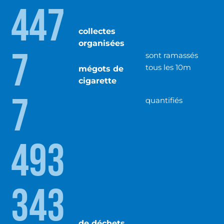
447
collectes
organisées
7
sont ramassés
tous les 10m
mégots de
cigarette
7
quantifiés
493
343
de déchets