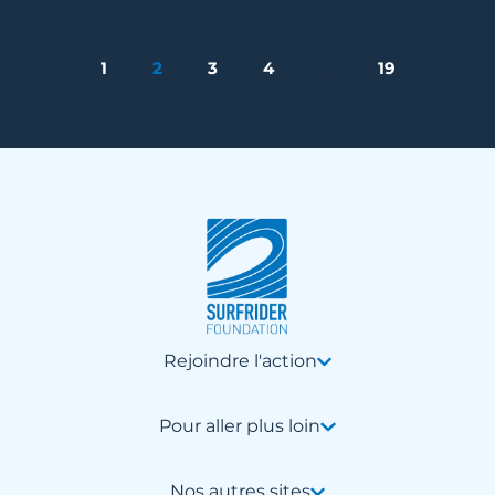
1
2
3
4
…
19
Rejoindre l'action
Pour aller plus loin
Nos autres sites