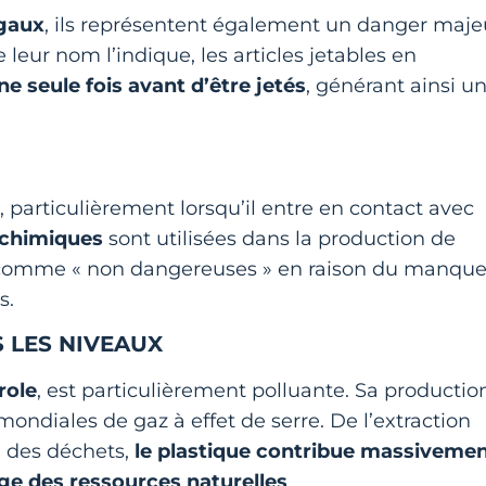
égaux
, ils représentent également un danger maje
eur nom l’indique, les articles jetables en
une seule fois avant d’être jetés
, générant ainsi u
particulièrement lorsqu’il entre en contact avec
 chimiques
sont utilisées dans la production de
es comme « non dangereuses » en raison du manqu
s.
 LES NIVEAUX
role
, est particulièrement polluante. Sa productio
ondiales de gaz à effet de serre. De l’extraction
n des déchets,
le plastique contribue massiveme
age des ressources naturelles
.