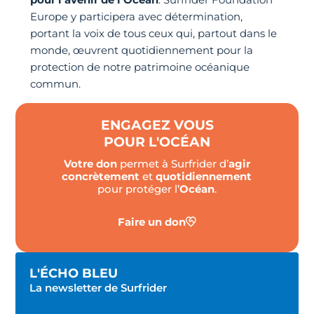
Europe y participera avec détermination,
portant la voix de tous ceux qui, partout dans le
monde, œuvrent quotidiennement pour la
protection de notre patrimoine océanique
commun.
ENGAGEZ VOUS
POUR L'OCÉAN
Votre don
permet à Surfrider d’
agir
concrètement
et
quotidiennement
pour protéger l’
Océan
.
Faire un don
L'ÉCHO BLEU
La newsletter de Surfrider