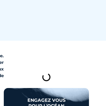
e.
TABLE DES MATIÈRES
er
ux
e
ENGAGEZ VOUS
POUR L'OCÉAN