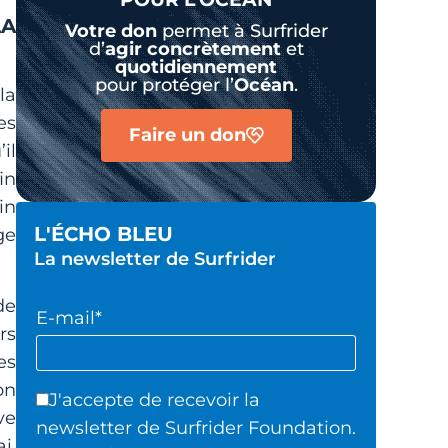
LA
Votre don
permet à Surfrider
d’
agir
concrètement
et
quotidiennement
pour protéger l’
Océan
.
la
es
Faire un don
il
in
in
L'ÉCHO BLEU
ge
La newsletter de Surfrider
de
E-mail*
rs
es
on
J'accepte de recevoir la
ve
newsletter de Surfrider Foundation.
i,