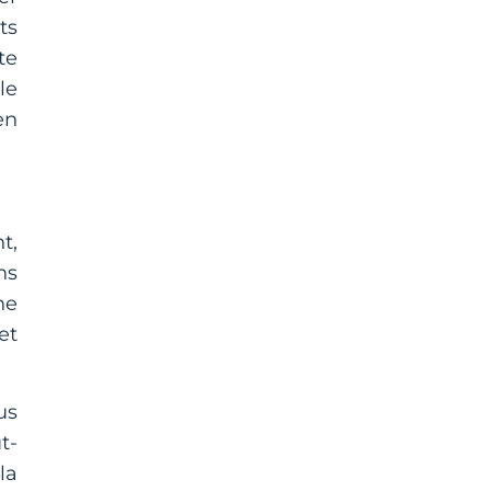
ts
te
le
en
t,
ns
ne
et
us
t-
la