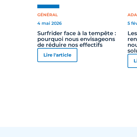
GÉNÉRAL
ADA
4 mai 2026
5 fé
Surfrider face à la tempête :
Les
pourquoi nous envisageons
ren
de réduire nos effectifs
nou
sol
Lire l'article
L