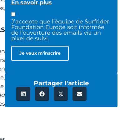
En savoir plus
s,
J’accepte que l’équipe de Surfrider
Foundation Europe soit informée
LS
de l’ouverture des emails via un
pixel de suivi.
en
rs
on
e,
Partager l'article
e,
la
es
er