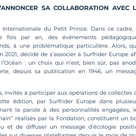
D’ANNONCER SA COLLABORATION AVEC 
 Internationale du Petit Prince. Dans ce cadre, 
une fois par an, des événements pédagogiqu
nds, à une problématique particulière. Alors, qu’
en 2021, décidé de s’associer à Surfrider Europe af
l’Océan : un choix qui n’est, bien sûr, pas anod
te, depuis sa publication en 1946, un messa
s, invités à participer aux opérations de collectes 
tte édition, par Surfrider Europe dans plusieu
nnant la parole à des personnalités engagées, l
in” réalisés par la Fondation, constituent un b
u et de diffuser un message d’écologie positi
bles sur diverses plateformes depuis le mois de ma