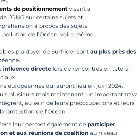
es;
ents de positionnement
visant à
e l’ONG sur certains sujets et
préhension à propos des sujets
la pollution de l’Océan, voire même
ables plaidoyer de Surfrider sont
au plus près des
péenne.
ne
influence directe
lors de rencontres en tête-à-
ciaux.
ons européennes qui auront lieu en juin 2024,
puis plusieurs mois maintenant, un important trava
intègrent, au sein de leurs préoccupations et leurs
la protection de l’Océan.
péens leur permet également de
participer
n et aux réunions de coalition
au niveau