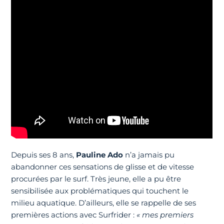
Depuis ses 8 ans,
Pauline Ado
n’a jamais pu
abandonner ces sensations de glisse et de vitesse
procurées par le surf. Très jeune, elle a pu être
sensibilisée aux problématiques qui touchent le
milieu aquatique. D’ailleurs, elle se rappelle de ses
premières actions avec Surfrider :
« mes premiers