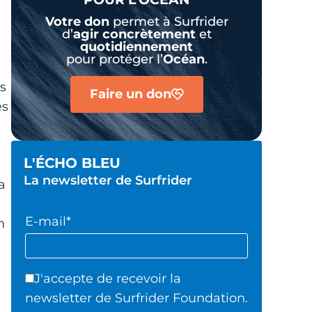
Votre don
permet à Surfrider
d’
agir
concrètement
et
quotidiennement
pour protéger l’
Océan
.
s
Faire un don
es
L'ÉCHO BLEU
La newsletter de Surfrider
a
E-mail*
n
J'accepte de recevoir la
newsletter de Surfrider Foundation.