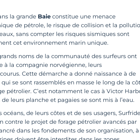
dans la grande
Baie
constitue une menace
e de pétrole, le risque de collision et la polluti
teaux, sans compter les risques sismiques sont
ment cet environnement marin unique.
s grands noms de la communauté des surfeurs ont
e à la compagnie norvégienne, leurs
ncourus. Cette démarche a donné naissance à de
s qui se sont rassemblés en masse le long de la cô
ge pétrolier. C’est notamment le cas à Victor Harb
de leurs planche et pagaies se sont mis à l’eau.
 océans, de leurs côtes et de ses usagers, Surfrid
n contre le projet de forage pétrolier avancés par
ancré dans les fondements de son organisation, à
rines doivent être interdites dans les zones