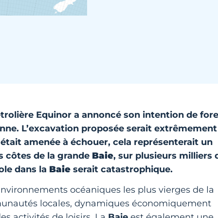
rolière Equinor a annoncé son intention de fore
enne. L’excavation proposée serait extrêmement
e était amenée à échouer, cela représenterait un
s côtes de la grande
Baie
, sur plusieurs milliers 
ole dans la
Baie
serait catastrophique.
environnements océaniques les plus vierges de la
mmunautés locales, dynamiques économiquement
s activités de loisirs. La
Baie
est également une