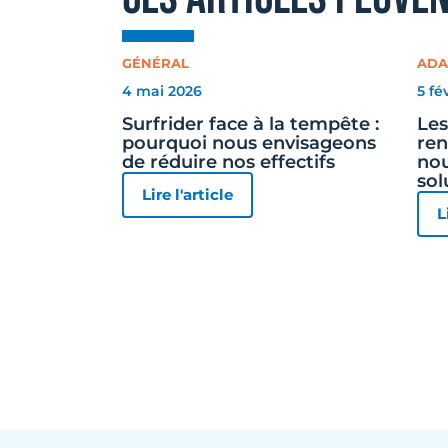
GÉNÉRAL
ADA
4 mai 2026
5 fé
Surfrider face à la tempête :
Les
pourquoi nous envisageons
ren
de réduire nos effectifs
nou
sol
Lire l'article
L