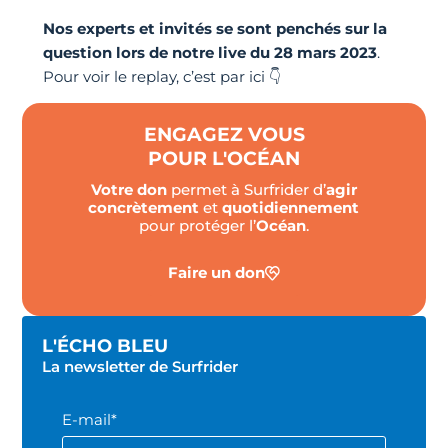
Nos experts et invités se sont penchés sur la
question lors de notre live du 28 mars 2023
.
Pour voir le replay, c’est par ici 👇
ENGAGEZ VOUS
POUR L'OCÉAN
Votre don
permet à Surfrider d’
agir
concrètement
et
quotidiennement
pour protéger l’
Océan
.
Faire un don
L'ÉCHO BLEU
La newsletter de Surfrider
E-mail*