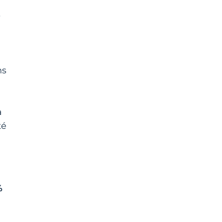
s
ns
a
té
%