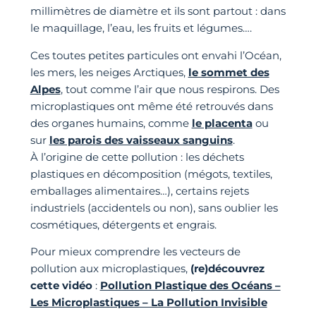
millimètres de diamètre et ils sont partout : dans
le maquillage, l’eau, les fruits et légumes….
Ces toutes petites particules ont envahi l’Océan,
les mers, les neiges Arctiques,
le sommet des
Alpes
, tout comme l’air que nous respirons. Des
microplastiques ont même été retrouvés dans
des organes humains, comme
le placenta
ou
sur
les parois des vaisseaux sanguins
.
À l’origine de cette pollution : les déchets
plastiques en décomposition (mégots, textiles,
emballages alimentaires…), certains rejets
industriels (accidentels ou non), sans oublier les
cosmétiques, détergents et engrais.
Pour mieux comprendre les vecteurs de
pollution aux microplastiques,
(re)découvrez
cette vidéo
:
Pollution Plastique des Océans –
Les Microplastiques – La Pollution Invisible