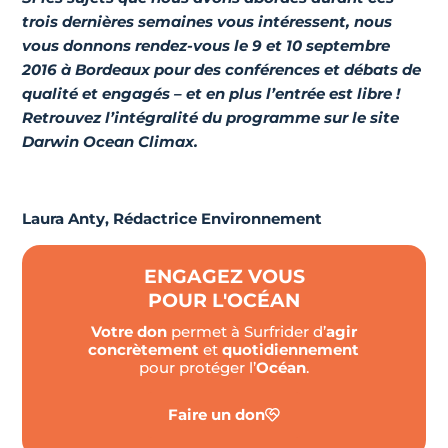
trois dernières semaines vous intéressent, nous
vous donnons rendez-vous le 9 et 10 septembre
2016 à Bordeaux pour des
conférences et débats
de
qualité et engagés – et en plus l’entrée est libre !
Retrouvez l’intégralité du programme sur le site
Darwin Ocean Climax
.
Laura Anty, Rédactrice Environnement
ENGAGEZ VOUS
POUR L'OCÉAN
Votre don
permet à Surfrider d’
agir
concrètement
et
quotidiennement
pour protéger l’
Océan
.
Faire un don