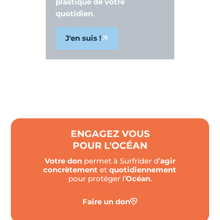
plastique de votre
quotidien
.
J'en suis !
ENGAGEZ VOUS
POUR L'OCÉAN
Votre don
permet à Surfrider d’
agir
concrètement
et
quotidiennement
pour protéger l’
Océan
.
Faire un don