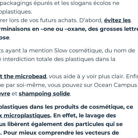
s packagings épurés et les slogans écolos ne
oplastiques.
rer lors de vos futurs achats. D’abord,
évitez les
minaisons en –one ou –oxane, des grosses lettr
lose
.
its ayant la mention Slow cosmétique, du nom de
interdiction totale des plastiques dans la
t the microbead
, vous aide à y voir plus clair. Enfi
 que par soi-même, vous pouvez sur Ocean Campus
èvre
et
shampoing solide
.
lastiques dans les produits de cosmétique, ce
ux microplastiques
. En effet, le lavage des
s libèrent également des particules qui se
an. Pour mieux comprendre les vecteurs de