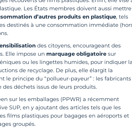
s recouverts de films plastiques. Enfin, elle vise 
plastique. Les États membres doivent aussi mettre
nsommation d’autres produits en plastique
, tels
aires destinés à une consommation immédiate (hor
ons.
ensibilisation
des citoyens, encourageant des
. Elle impose un
marquage obligatoire
sur
iéniques ou les lingettes humides, pour indiquer l
ctions de recyclage. De plus, elle élargit la
ant le principe du “pollueur-payeur” : les fabricants
e des déchets issus de leurs produits.
péen sur les emballages (PPWR) a récemment
tive SUP, en y ajoutant des articles tels que les
les films plastiques pour bagages en aéroports et
ages groupés.