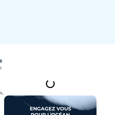
e
TABLE DES MATIÈRES
e
4,
ENGAGEZ VOUS
POUR L'OCÉAN