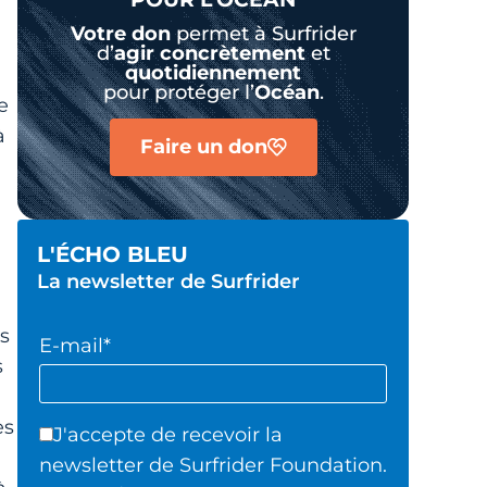
Votre don
permet à Surfrider
d’
agir
concrètement
et
quotidiennement
pour protéger l’
Océan
.
e
à
Faire un don
L'ÉCHO BLEU
La newsletter de Surfrider
us
E-mail*
s
es
J'accepte de recevoir la
newsletter de Surfrider Foundation.