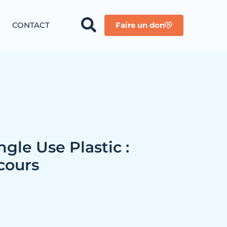
CONTACT
Faire un don
ngle Use Plastic :
cours