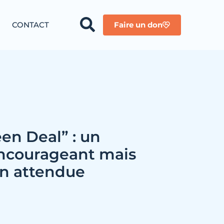
CONTACT
Faire un don
en Deal” : un
ncourageant mais
on attendue