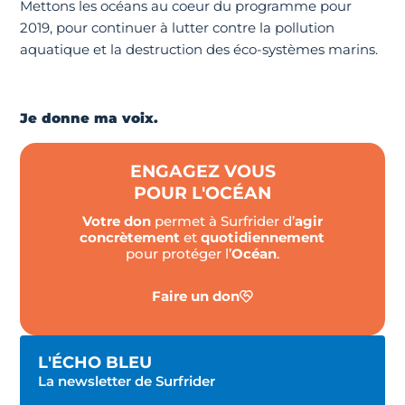
Mettons les océans au coeur du programme pour
2019, pour continuer à lutter contre la pollution
aquatique et la destruction des éco-systèmes marins.
Je donne ma voix.
ENGAGEZ VOUS
POUR L'OCÉAN
Votre don
permet à Surfrider d’
agir
concrètement
et
quotidiennement
pour protéger l’
Océan
.
Faire un don
L'ÉCHO BLEU
La newsletter de Surfrider