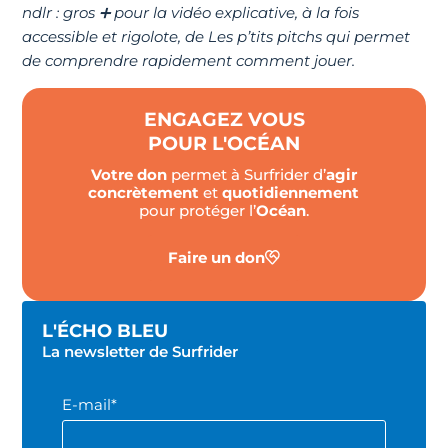
ndlr : gros ➕ pour la vidéo explicative, à la fois
accessible et rigolote, de Les p’tits pitchs qui permet
de comprendre rapidement comment jouer.
ENGAGEZ VOUS
POUR L'OCÉAN
Votre don
permet à Surfrider d’
agir
concrètement
et
quotidiennement
pour protéger l’
Océan
.
Faire un don
L'ÉCHO BLEU
La newsletter de Surfrider
E-mail*