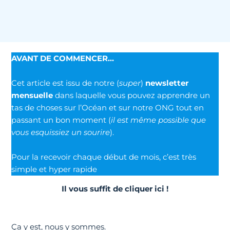
AVANT DE COMMENCER…
Cet article est issu de notre (
super
)
newsletter
mensuelle
dans laquelle vous pouvez apprendre un
tas de choses sur l’Océan et sur notre ONG tout en
passant un bon moment (
il est même possible que
vous esquissiez un sourire
).
Pour la recevoir chaque début de mois, c’est très
simple et hyper rapide
Il vous suffit de cliquer ici !
Ça y est, nous y sommes.