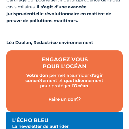
cas similaires.
Il s’agit d’une avancée
jurisprudentielle révolutionnaire en matière de
preuve de pollutions maritimes.
Léa Daulan, Rédactrice environnement
ENGAGEZ VOUS
POUR L'OCÉAN
Votre don
permet à Surfrider d’
agir
concrètement
et
quotidiennement
pour protéger l’
Océan
.
Faire un don
L'ÉCHO BLEU
La newsletter de Surfrider