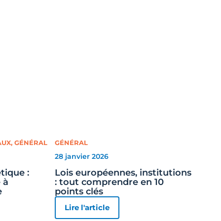
AUX
,
GÉNÉRAL
GÉNÉRAL
28 janvier 2026
tique :
Lois européennes, institutions
 à
: tout comprendre en 10
e
points clés
Lire l'article