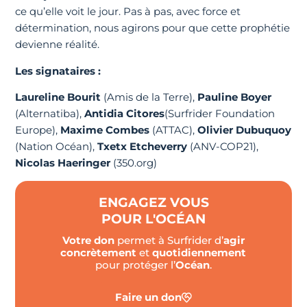
ce qu’elle voit le jour. Pas à pas, avec force et
détermination, nous agirons pour que cette prophétie
devienne réalité.
Les signataires :
Laureline Bourit
(Amis de la Terre),
Pauline Boyer
(Alternatiba),
Antidia Citores
(Surfrider Foundation
Europe),
Maxime Combes
(ATTAC),
Olivier Dubuquoy
(Nation Océan),
Txetx Etcheverry
(ANV-COP21),
Nicolas Haeringer
(350.org)
ENGAGEZ VOUS
POUR L'OCÉAN
Votre don
permet à Surfrider d’
agir
concrètement
et
quotidiennement
pour protéger l’
Océan
.
Faire un don