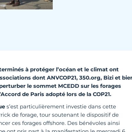
éterminés à protéger l’océan et le climat ont
associations dont
ANVCOP21
,
350.org
,
Bizi
et bie
et perturber le sommet MCEDD sur les forages
’
Accord de Paris adopté lors de la COP21
.
ue
s’est particulièrement investie dans cette
rick de forage, tour soutenant le dispositif de
ncer ces forages offshore. Des bénévoles ainsi
e ont pris part à la manifestation le mercredi 6