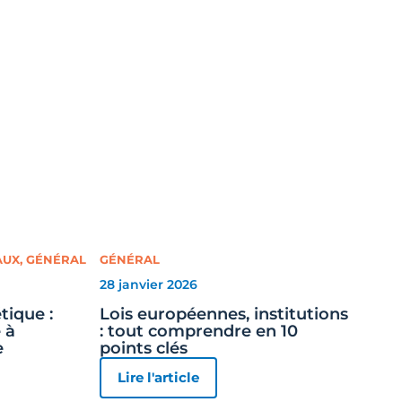
AUX
,
GÉNÉRAL
GÉNÉRAL
28 janvier 2026
tique :
Lois européennes, institutions
 à
: tout comprendre en 10
e
points clés
Lire l'article