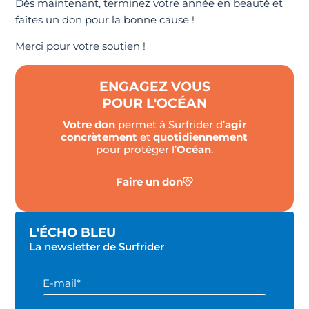
Dès maintenant, terminez votre année en beauté et
faîtes un don pour la bonne cause !
Merci pour votre soutien !
ENGAGEZ VOUS
POUR L'OCÉAN
Votre don
permet à Surfrider d’
agir
concrètement
et
quotidiennement
pour protéger l’
Océan
.
Faire un don
L'ÉCHO BLEU
La newsletter de Surfrider
E-mail*