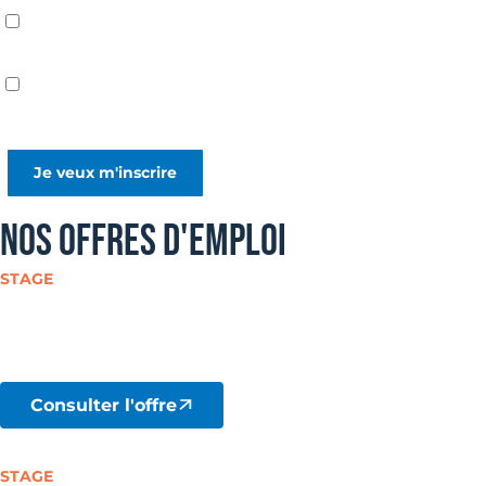
J'accepte de recevoir la newsletter de Surfrider
Foundation.
En savoir plus
J’accepte que l’équipe de Surfrider Foundation Europe soit
informée de l’ouverture des emails via un pixel de suivi.
NOS OFFRES D'EMPLOI
STAGE
ASSISTANT.E PLAIDOYER FRANCE
Mi-septembre 2026
Paris
Consulter l'offre
STAGE