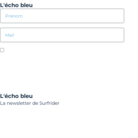
L'écho bleu
J'accepte de recevoir la newsletter de Surfrider
Foundation. En savoir plus sur notre page de
politique
de confidentialité*
S'inscrire
L'écho bleu
La newsletter de Surfrider
E-mail*