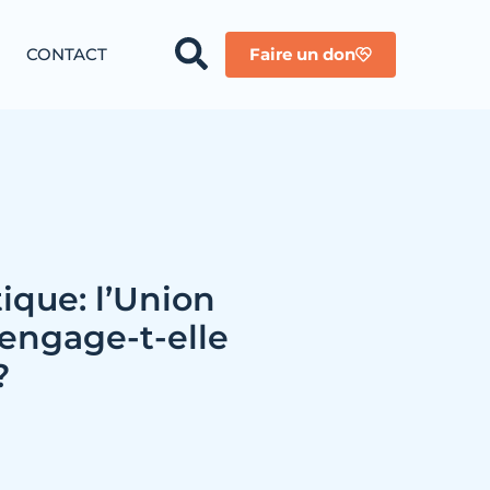
CONTACT
Faire un don
tique: l’Union
engage-t-elle
?