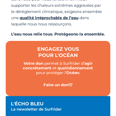
supporter les chaleurs extrêmes aggravées par
le dérèglement climatique, exigeons ensemble
une
qualité irréprochable de l’eau
dans
laquelle nous nous ressourçons.
L’eau nous relie tous. Protégeons-la ensemble.
ENGAGEZ VOUS
POUR L'OCÉAN
Votre don
permet à Surfrider d’
agir
concrètement
et
quotidiennement
pour protéger l’
Océan
.
Faire un don
L'ÉCHO BLEU
La newsletter de Surfrider