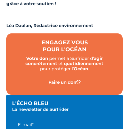
grâce à votre soutien !
Léa Daulan, Rédactrice environnement
ENGAGEZ VOUS
POUR L'OCÉAN
Votre don
permet à Surfrider d’
agir
concrètement
et
quotidiennement
pour protéger l’
Océan
.
Faire un don
L'ÉCHO BLEU
La newsletter de Surfrider
E-mail*