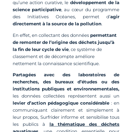
qu’une action curative, le
développement de la
science participative
, au cœur du programme
des Initiatives Océanes, permet d’
agir
directement à la source de la pollution
.
En effet, en collectant des données
permettant
de remonter de l’origine des déchets jusqu’à
la fin de leur cycle de vie
, ce système de
classement et de décompte améliore
nettement la connaissance scientifique.
Partagées avec des laboratoires de
recherches, des bureaux d’études ou des
institutions publiques et environnementales,
les données collectées représentent aussi un
levier d’action pédagogique considérable
: en
communiquant clairement et simplement à
leur propos, Surfrider informe et sensibilise tous
les publics à
la thématique des déchets
aquatiques
, une condition essentielle pour