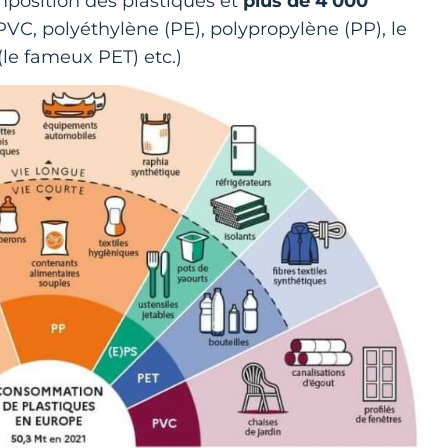
position des plastiques et
plus de 4 000
VC, polyéthylène (PE), polypropylène (PP), le
(le fameux PET) etc.)