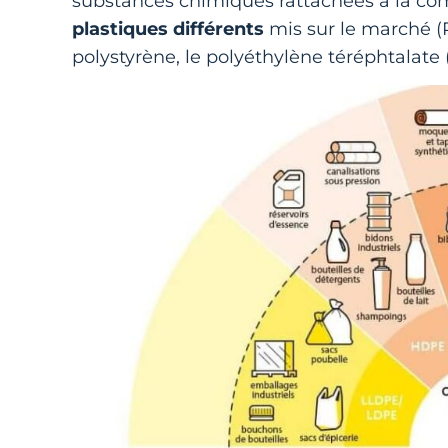
substances chimiques rattachées à la com
plastiques différents
mis sur le marché (P
polystyrène, le polyéthylène téréphtalate 