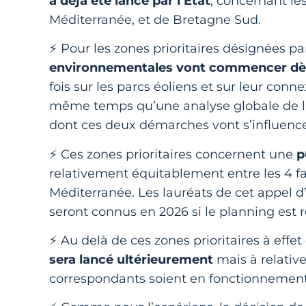
a déjà été lancé par l’Etat
, concernant le
Méditerranée, et de Bretagne Sud.
⚡ Pour les zones prioritaires désignées par
environnementales vont commencer dès 
fois sur les parcs éoliens et sur leur conn
même temps qu’une analyse globale de l’
dont ces deux démarches vont s’influenc
⚡ Ces zones prioritaires concernent une
p
relativement équitablement entre les 4 fa
Méditerranée. Les lauréats de cet appel d’
seront connus en 2026 si le planning est 
⚡ Au delà de ces zones prioritaires à effe
sera lancé ultérieurement
mais à relativ
correspondants soient en fonctionnemen