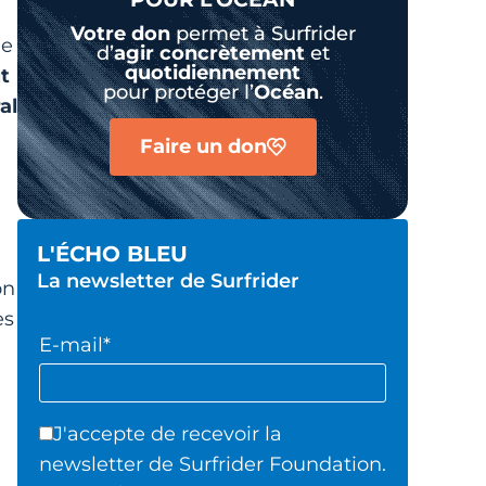
Votre don
permet à Surfrider
de
d’
agir
concrètement
et
quotidiennement
t
pour protéger l’
Océan
.
al
Faire un don
L'ÉCHO BLEU
La newsletter de Surfrider
on
es
E-mail*
J'accepte de recevoir la
newsletter de Surfrider Foundation.