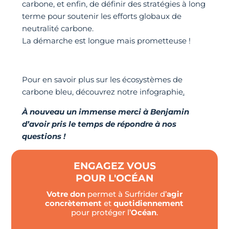
carbone, et enfin, de définir des stratégies à long
terme pour soutenir les efforts globaux de
neutralité carbone.
La démarche est longue mais prometteuse !
Pour en savoir plus sur les écosystèmes de
carbone bleu, découvrez notre infographie
.
À nouveau un immense merci à Benjamin
d’avoir pris le temps de répondre à nos
questions !
ENGAGEZ VOUS
POUR L'OCÉAN
Votre don
permet à Surfrider d’
agir
concrètement
et
quotidiennement
pour protéger l’
Océan
.