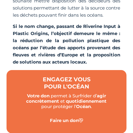
souhaite mettre disposition des décideurs des
solutions permettant de lutter à la source contre
les déchets pouvant finir dans les océans.
Si le nom change, passant de Riverine Input à
Plastic Origins, l’objectif demeure le même :
la réduction de la pollution plastique des
océans par l’étude des apports provenant des
fleuves et rivières d’Europe et la proposition
de solutions aux acteurs locaux.
ENGAGEZ VOUS
POUR L'OCÉAN
Votre don
permet à Surfrider d’
agir
concrètement
et
quotidiennement
pour protéger l’
Océan
.
Faire un don