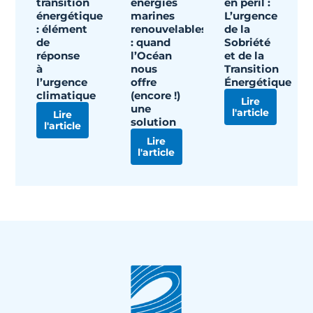
transition
énergies
en péril :
énergétique
marines
L’urgence
: élément
renouvelables
de la
de
: quand
Sobriété
réponse
l’Océan
et de la
à
nous
Transition
l’urgence
offre
Énergétique
climatique
(encore !)
Lire
une
l'article
Lire
solution
l'article
Lire
l'article