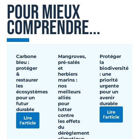
POUR MIEUX
COMPRENDRE...
Carbone
Mangroves,
Protéger
bleu :
pré-salés
la
protéger
et
biodiversité
&
herbiers
: une
restaurer
marins :
priorité
les
nos
urgente
écosystèmes
meilleurs
pour un
pour un
alliés
avenir
futur
pour
durable
durable
lutter
Lire
contre
l'article
Lire
les effets
l'article
du
dérèglement
climatique