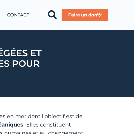
CONTACT
Faire un don
ÉGÉES ET
ES POUR
s en mer dont l’objectif est de
éaniques
. Elles constituent
ions humaines et au changement