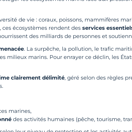
versité de vie : coraux, poissons, mammifères mari
s, ces écosystèmes rendent des
services essentiel
nourrissent des milliards de personnes et soutien
menacée
. La surpêche, la pollution, le trafic marit
es milieux marins. Pour enrayer ce déclin, les État
ime clairement délimité
, géré selon des règles pr
s.
ces marines,
onné
des activités humaines (pêche, tourisme, tra
selon leur niveau de protection et les activités aut