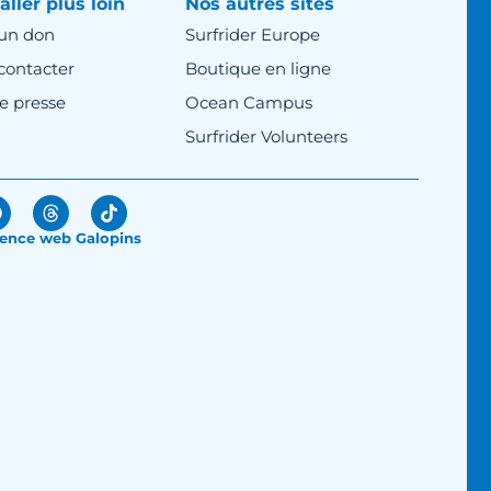
aller plus loin
Nos autres sites
 un don
Surfrider Europe
contacter
Boutique en ligne
e presse
Ocean Campus
Surfrider Volunteers
ence web Galopins