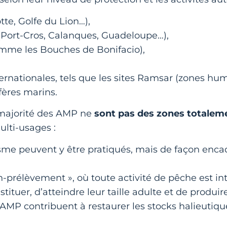
tte, Golfe du Lion…),
 (Port-Cros, Calanques, Guadeloupe…),
omme les Bouches de Bonifacio),
nternationales, tels que les sites Ramsar (zones hu
ères marins.
 majorité des AMP ne
sont pas des zones totaleme
ulti-usages :
isme peuvent y être pratiqués, mais de façon encad
n-prélèvement », où toute activité de pêche est in
ituer, d’atteindre leur taille adulte et de produir
es AMP contribuent à restaurer les stocks halieuti