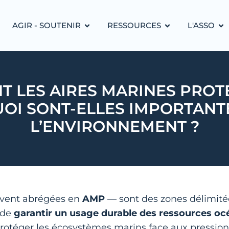
AGIR - SOUTENIR
RESSOURCES
L'ASSO
T LES AIRES MARINES PROT
OI SONT-ELLES IMPORTANT
L’ENVIRONNEMENT ?
vent abrégées en
AMP
— sont des zones délimitée
 de
garantir un usage durable des ressources oc
r protéger les écosystèmes marins face aux press