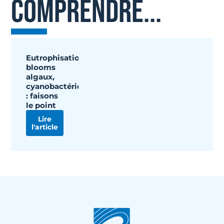
COMPRENDRE...
Eutrophisation,
blooms
algaux,
cyanobactéries
: faisons
le point
Lire
l'article