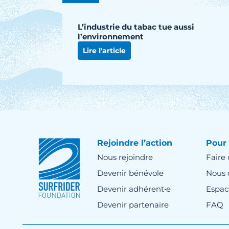
L’industrie du tabac tue aussi
l’environnement
Lire l'article
Rejoindre l’action
Pour 
Nous rejoindre
Faire
Devenir bénévole
Nous 
Devenir adhérent•e
Espac
Devenir partenaire
FAQ