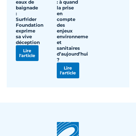
eaux de
: à quand
baignade
la prise
:
en
Surfrider
compte
Foundation
des
exprime
enjeux
sa vive
environnementaux
déception
et
sanitaires
Lire
d’aujourd’hui
l'article
?
Lire
l'article