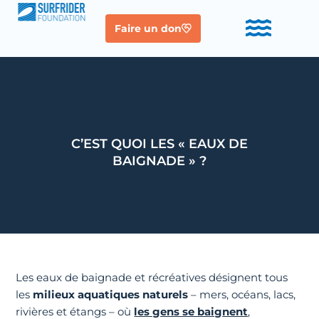
Faire un don
C’EST QUOI LES « EAUX DE
BAIGNADE » ?
Les eaux de baignade et récréatives désignent tous
les
milieux aquatiques naturels
– mers, océans, lacs,
rivières et étangs – où
les gens se baignent
,