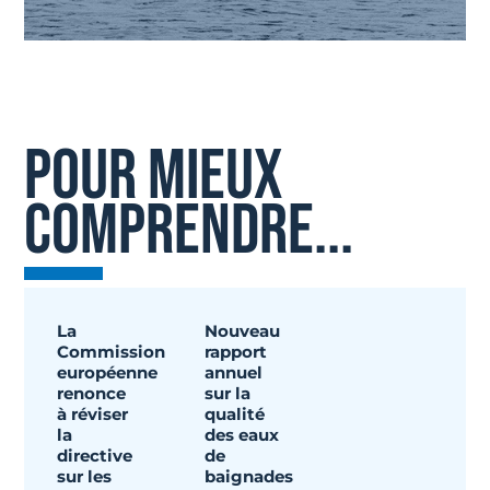
POUR MIEUX
COMPRENDRE...
La
Nouveau
Commission
rapport
européenne
annuel
renonce
sur la
à réviser
qualité
la
des eaux
directive
de
sur les
baignades