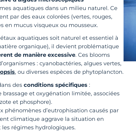
mes aquatiques dans un milieu naturel. Ce
t par des eaux colorées (vertes, rouges,
hes en mucus visqueux ou mousseux.
aux aquatiques soit naturel et essentiel à
matière organique), il devient problématique
fèrent de manière excessive
. Ces blooms
d’organismes : cyanobactéries, algues vertes,
opsis
, ou diverses espèces de phytoplancton.
dans des
conditions spécifiques
:
e brassage et oxygénation limitée, associées
zote et phosphore).
aux phénomènes d’eutrophisation causés par
ent climatique aggrave la situation en
t les régimes hydrologiques.