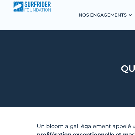
NOS ENGAGEMENTS
QU
Un bloom algal, également appelé « 
prolifération exceptionnelle et ma