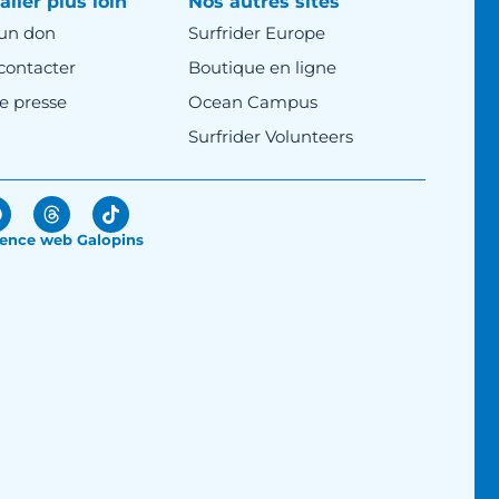
aller plus loin
Nos autres sites
 un don
Surfrider Europe
contacter
Boutique en ligne
e presse
Ocean Campus
Surfrider Volunteers
ence web Galopins