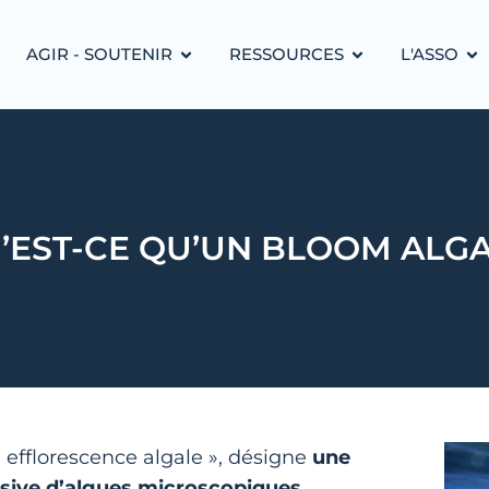
AGIR - SOUTENIR
RESSOURCES
L'ASSO
’EST-CE QU’UN BLOOM ALGA
efflorescence algale », désigne
une
ssive d’algues microscopiques