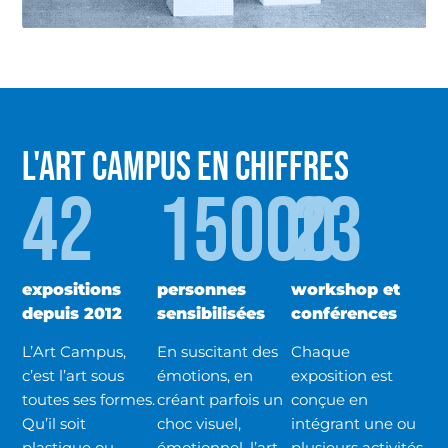
L'ART CAMPUS EN CHIFFRES
42
15000
23
expositions
personnes
workshop et
depuis 2012
sensibilisées
conférences
L’Art Campus,
En suscitant des
Chaque
c’est l’art sous
émotions, en
exposition est
toutes ses formes.
créant parfois un
conçue en
Qu’il soit
choc visuel,
intégrant une ou
plastique ou
émotionnel, l’art
plusieurs activités