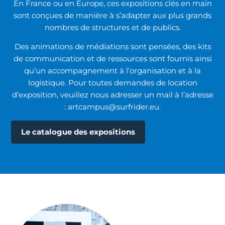
En France ou en Europe, ces expositions clés en main
sont conçues de manière à s’adapter aux plus grands
nombres de structures et de publics.
Des animations de médiations sont pensées, des kits
de communication et de ressources sont fournis ainsi
qu’un accompagnement à l’organisation et à la
logistique. Pour toutes demandes de location
d’exposition, veuillez nous adresser un mail à l’adresse
: artcampus@surfrider.eu.
Le catalogue des expositions