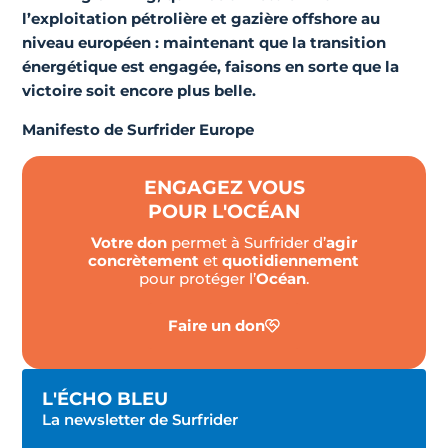
l’exploitation pétrolière et gazière offshore au
niveau européen : maintenant que la transition
énergétique est engagée, faisons en sorte que la
victoire soit encore plus belle.
Manifesto de Surfrider Europe
ENGAGEZ VOUS
POUR L'OCÉAN
Votre don
permet à Surfrider d’
agir
concrètement
et
quotidiennement
pour protéger l’
Océan
.
Faire un don
L'ÉCHO BLEU
La newsletter de Surfrider