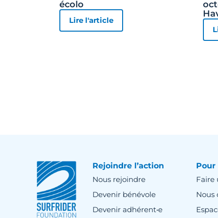
écolo
oct
Ha
Lire l'article
L
Rejoindre l’action
Pour 
Nous rejoindre
Faire
Devenir bénévole
Nous 
Devenir adhérent•e
Espac