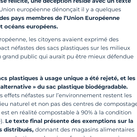
se félicite, une
déception réside
avec un texte
Union européenne dénonçait il y a quelques
 des pays membres de l’Union Européenne
et océans européens.
uropéenne, les citoyens avaient exprimé des
act néfastes des sacs plastiques sur les milieux
u grand public qui aurait pu être mieux défendue
s plastiques à usage unique a été rejeté, et les
 alternative » du sac plastique biodégradable.
es effets néfastes sur l’environnement restent les
lieu naturel et non pas des centres de compostag
 » est en réalité compostable à 90% à la condition
).
Le texte final présente des exemptions sur la
 distribués,
donnant des magasins alimentaires