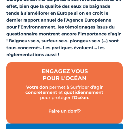
effet, bien que la qualité des eaux de baignade
tende à s’améliorer en Europe si on en croit le
dernier rapport annuel de l’Agence Européenne
pour l’Environnement, les témoignages issus du
questionnaire montrent encore l’importance d’agir
! Baigneur·se·s, surfeur·se·s, plongeur·se·s (…) sont
tous concernés. Les pratiques évoluent… les
réglementations aussi !
ENGAGEZ VOUS
POUR L'OCÉAN
Votre don
permet à Surfrider d’
agir
concrètement
et
quotidiennement
pour protéger l’
Océan
.
Faire un don